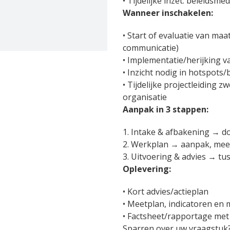
•
Tijdelijke inzet: beleidsme
Wanneer inschakelen
:
•
Start of evaluatie van ma
communicatie)
•
Implementatie/herijking va
•
Inzicht nodig in hotspots/
•
Tijdelijke projectleiding 
organisatie
Aanpak in 3 stappen
:
1.
Intake & afbakening
→
do
2.
Werkplan
→
aanpak, meet
3.
Uitvoering & advies
→
tus
Oplevering
:
•
Kort advies/actieplan
•
Meetplan, indicatoren en
•
Factsheet
/rapportage met 
Sparren over uw vraagstuk? 