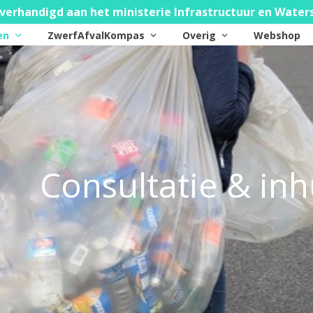
verhandigd aan het ministerie Infrastructuur en Water
ten
ZwerfAfvalKompas
Overig
Webshop
Consultatie & in