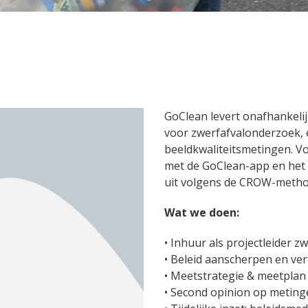
GoClean
levert onafhankelij
voor zwerfafvalonderzoek,
beeldkwaliteitsmetingen. V
met de
GoClean
-app en he
uit volgens de CROW-metho
Wat we doen
:
•
Inhuur als projectleider z
•
Beleid aanscherpen en ver
•
Meetstrategie & meetplan 
•
Second opinion op metin