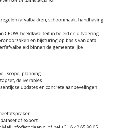
dewerker of dataspecialist
atregelen (afvalbakken, schoonmaak, handhaving,
n CROW-beeldkwaliteit in beleid en uitvoering
bronoorzaken en bijsturing op basis van data
zwerfafvalbeleid binnen de gemeentelijke
el, scope, planning
opzet, deliverables
sentijdse updates en concrete aanbevelingen
 meetafspraken
dataset of export
Mail info@goclean.nl of bel +31 6 42 65 98 05.