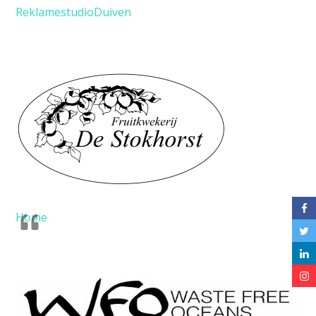
ReklamestudioDuiven
Home