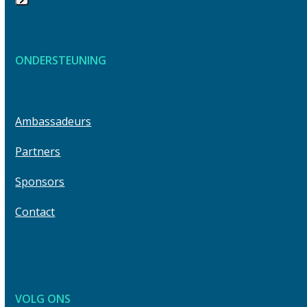
keys
Press
to
escape
access
to
the
ONDERSTEUNING
go
carousel
to
navigation
the
buttons
first
Ambassadeurs
slide
Partners
Sponsors
Contact
VOLG ONS