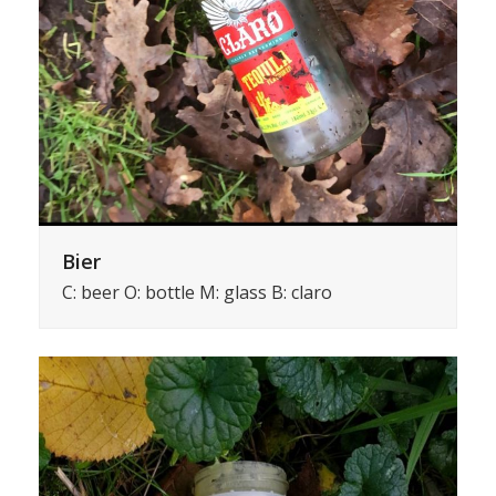
Bier
C: beer O: bottle M: glass B: claro