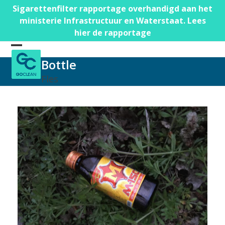
Skip
Sigarettenfilter rapportage overhandigd aan het
to
ministerie Infrastructuur en Waterstaat. Lees
content
hier de rapportage
Open
Close
Bottle
mobile
mobile
Fles
menu
menu