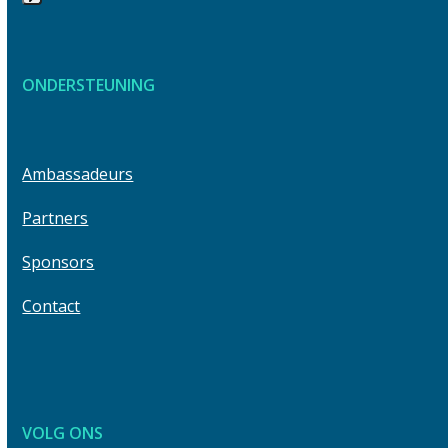
keys
Press
to
escape
access
to
the
ONDERSTEUNING
go
carousel
to
navigation
the
buttons
first
Ambassadeurs
slide
Partners
Sponsors
Contact
VOLG ONS