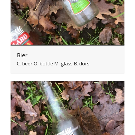
Bier
C: beer O: bottle M: glass B: dors