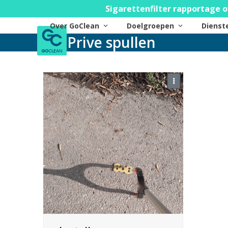
Skip
Sigarettenfilter rapportage o
to
Over GoClean
Doelgroepen
Diens
content
Prive spullen