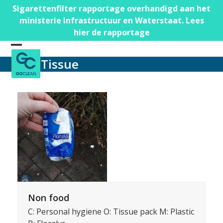
Skip
Sigarettenfilter rapportage overhandigd aan het
to
ministerie Infrastructuur en Waterstaat. Lees
content
hier de rapportage
Open
Close
Tissue
mobile
mobile
menu
menu
Non food
C: Personal hygiene O: Tissue pack M: Plastic