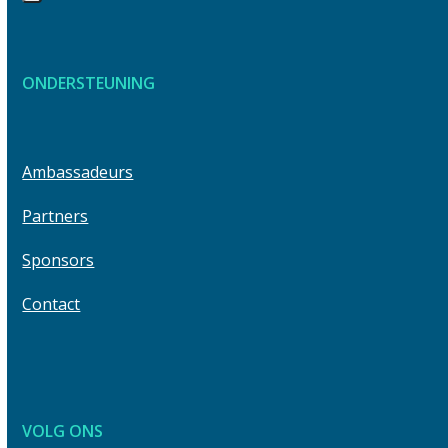
keys
Press
to
escape
access
to
the
ONDERSTEUNING
go
carousel
to
navigation
the
buttons
first
Ambassadeurs
slide
Partners
Sponsors
Contact
VOLG ONS