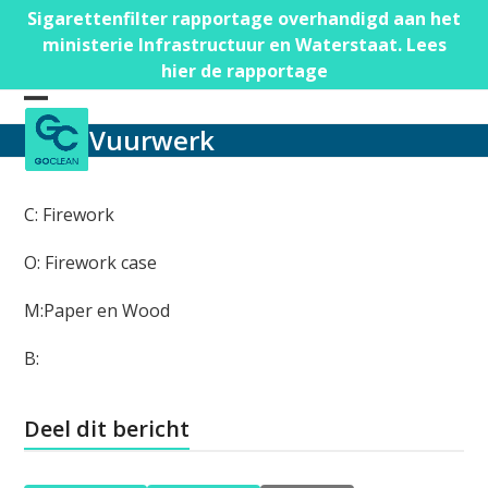
Skip
Sigarettenfilter rapportage overhandigd aan het
to
ministerie Infrastructuur en Waterstaat. Lees
content
hier de rapportage
Open
Close
Vuurwerk
mobile
mobile
menu
menu
C: Firework
O: Firework case
M:Paper en Wood
B:
Deel dit bericht