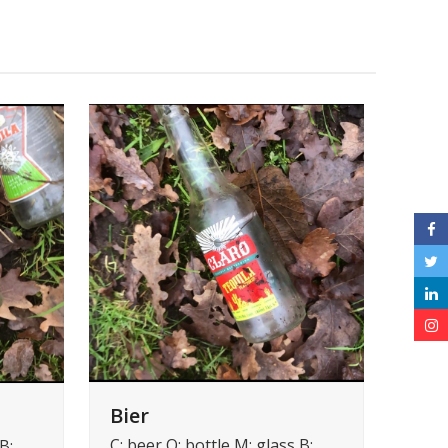
Bier
C: beer O: bottle M: glass B:
B: