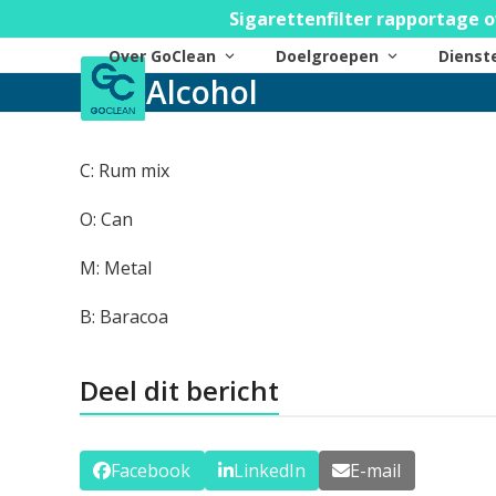
Skip
Sigarettenfilter rapportage o
to
Over GoClean
Doelgroepen
Diens
content
Alcohol
C: Rum mix
O: Can
M: Metal
B: Baracoa
Deel dit bericht
Facebook
LinkedIn
E-mail