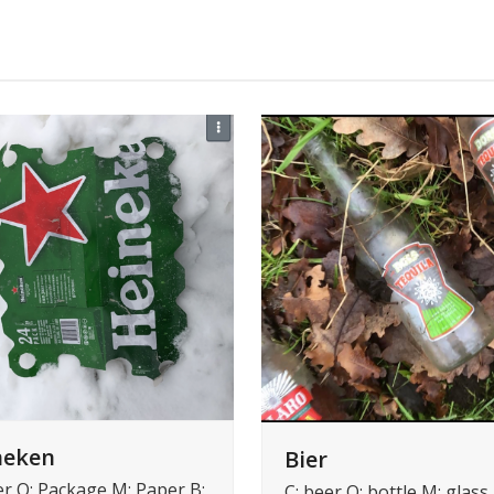
neken
Bier
er O: Package M: Paper B:
C: beer O: bottle M: glass 