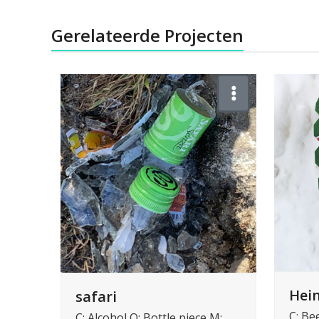
Gerelateerde Projecten
Hei
safari
C: Be
C: Alcohol O: Bottle piece M: