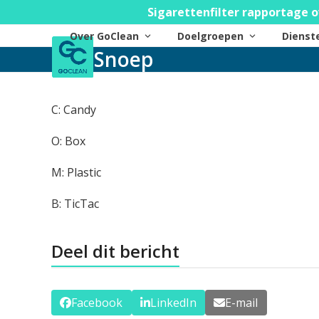
Skip
Sigarettenfilter rapportage o
to
Over GoClean
Doelgroepen
Diens
content
Snoep
C: Candy
O: Box
M: Plastic
B: TicTac
Deel dit bericht
Facebook
LinkedIn
E-mail