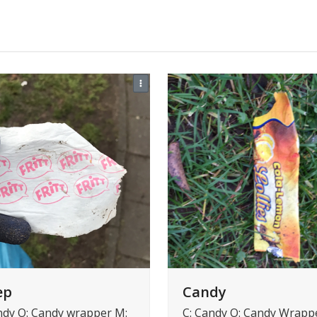
ep
Candy
ndy O: Candy wrapper M:
C: Candy O: Candy Wrapp