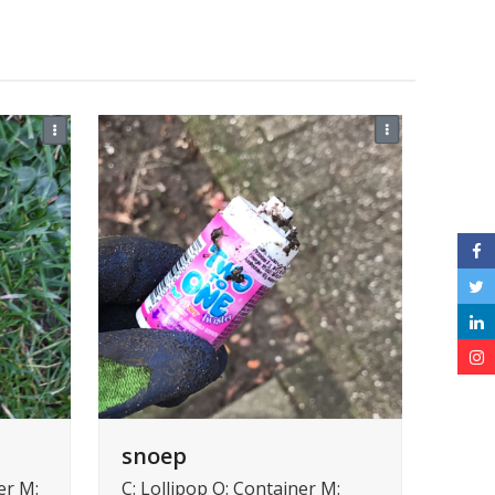
snoep
er M:
C: Lollipop O: Container M: