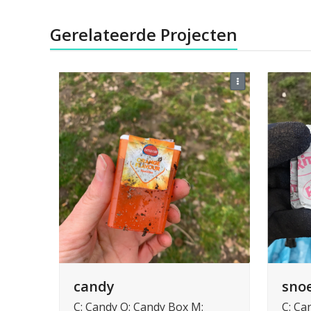
Gerelateerde Projecten
candy
sno
C: Candy O: Candy Box M:
C: Ca