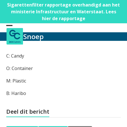
Skip
Sigarettenfilter rapportage overhandigd aan het
to
ministerie Infrastructuur en Waterstaat. Lees
content
hier de rapportage
Open
Close
Snoep
mobile
mobile
menu
menu
C: Candy
O: Container
M: Plastic
B: Haribo
Deel dit bericht