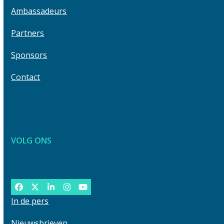
buttons
first
Ambassadeurs
slide
Partners
Sponsors
Contact
VOLG ONS
Facebook
Twitter
LinkedIn
Instagram
YouTube
In de pers
Nieuwsbrieven