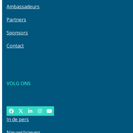
buttons
first
Ambassadeurs
slide
Partners
Sponsors
Contact
VOLG ONS
Facebook
Twitter
LinkedIn
Instagram
YouTube
In de pers
Nieuwsbrieven