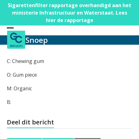
Skip
Sigarettenfilter rapportage overhandigd aan het
to
ministerie Infrastructuur en Waterstaat. Lees
content
hier de rapportage
Open
Close
Snoep
mobile
mobile
menu
menu
C: Chewing gum
O: Gum piece
M: Organic
B:
Deel dit bericht