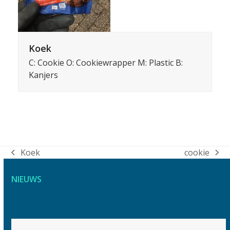
Koek
C: Cookie O: Cookiewrapper M: Plastic B:
Kanjers
Koek
cookie
previous
next
post:
post:
NIEUWS
Use