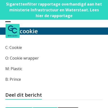
Skip
Sigarettenfilter rapportage overhandigd aan het
to
ministerie Infrastructuur en Waterstaat. Lees
content
hier de rapportage
Open
Close
cookie
mobile
mobile
menu
menu
C: Cookie
O: Cookie wrapper
M: Plastic
B: Prince
Deel dit bericht