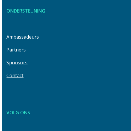
access
to
the
ONDERSTEUNING
go
carousel
to
navigation
the
buttons
first
Ambassadeurs
slide
Partners
Sponsors
Contact
VOLG ONS