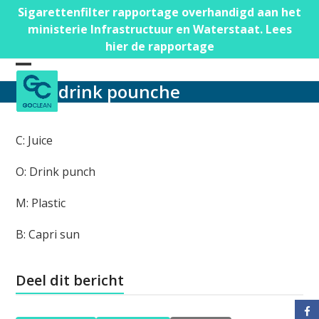
Skip
Sigarettenfilter rapportage overhandigd aan het
to
ministerie Infrastructuur en Waterstaat. Lees
content
hier de rapportage
Open
Close
drink pounche
mobile
mobile
menu
menu
C: Juice
O: Drink punch
M: Plastic
B: Capri sun
Deel dit bericht