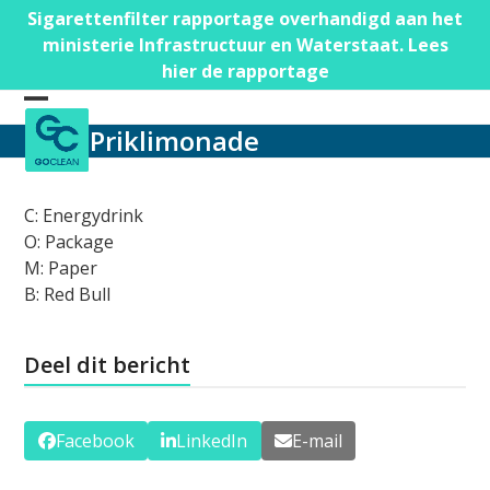
Skip
Sigarettenfilter rapportage overhandigd aan het
to
ministerie Infrastructuur en Waterstaat. Lees
content
hier de rapportage
Open
Close
Priklimonade
mobile
mobile
menu
menu
C: Energydrink
O: Package
M: Paper
B: Red Bull
Deel dit bericht
Facebook
LinkedIn
E-mail