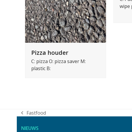
wipe 
Pizza houder
C: pizza O: pizza saver M:
plastic B:
Fastfood
previous
post:
NIEUWS