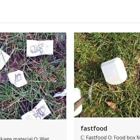
fastfood
C: Fastfood O: Food box M
ckage material O: Wet