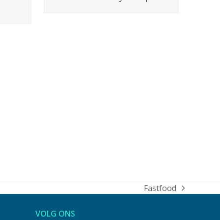
Fastfood
next
post:
VOLG ONS