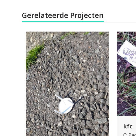
Gerelateerde Projecten
kfc
C: Pa