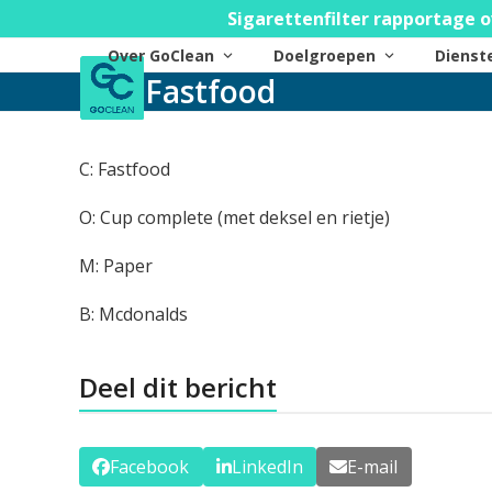
Skip
Sigarettenfilter rapportage o
to
Over GoClean
Doelgroepen
Diens
content
Fastfood
C: Fastfood
O: Cup complete (met deksel en rietje)
M: Paper
B: Mcdonalds
Deel dit bericht
Facebook
LinkedIn
E-mail