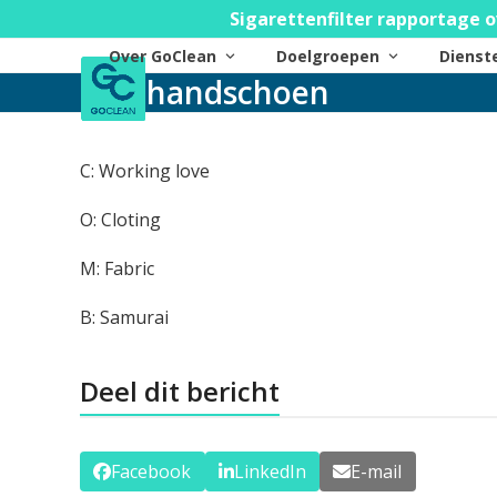
Skip
Sigarettenfilter rapportage o
to
Over GoClean
Doelgroepen
Diens
content
handschoen
C: Working love
O: Cloting
M: Fabric
B: Samurai
Deel dit bericht
Facebook
LinkedIn
E-mail