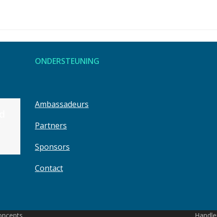
ONDERSTEUNING
Ambassadeurs
jd
Meld je aan voor Peukenmonitoring
’
Partners
14 maart 2025
Sponsors
Contact
oncepts
Handle