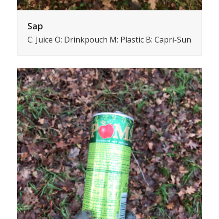
Sap
C: Juice O: Drinkpouch M: Plastic B: Capri-Sun