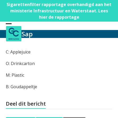
Skip
Sigarettenfilter rapportage overhandigd aan het
to
ministerie Infrastructuur en Waterstaat. Lees
content
hier de rapportage
Open
Close
Sap
mobile
mobile
menu
menu
C: Applejuice
O: Drinkcarton
M: Plastic
B: Goudappeltje
Deel dit bericht