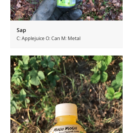
Sap
C: Applejuice O: Can M: Metal