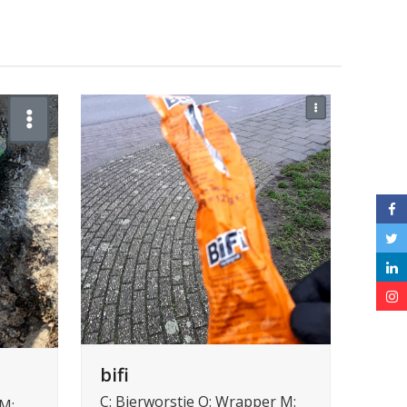
bifi
C: Bierworstje O: Wrapper M:
 M: