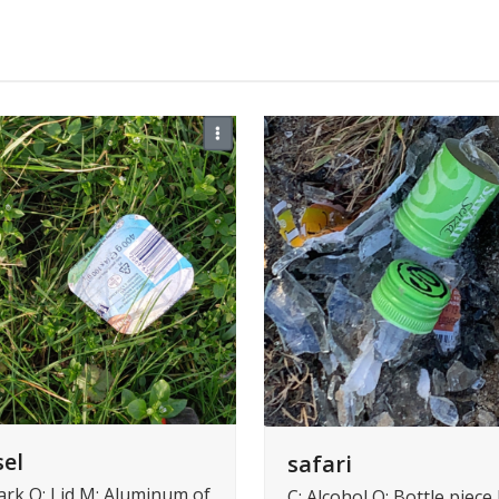
el
safari
ark O: Lid M: Aluminum of
C: Alcohol O: Bottle piece