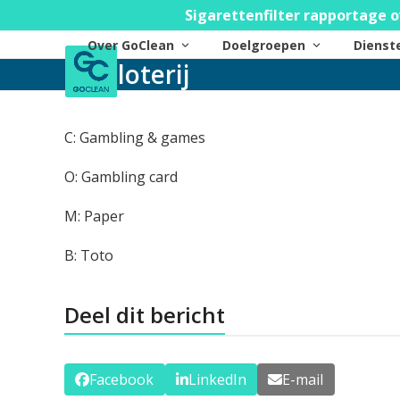
Skip
Sigarettenfilter rapportage o
to
Over GoClean
Doelgroepen
Diens
content
loterij
C: Gambling & games
O: Gambling card
M: Paper
B: Toto
Deel dit bericht
Facebook
LinkedIn
E-mail