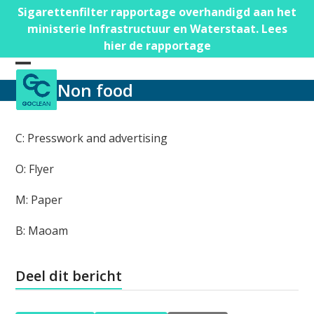
Skip
Sigarettenfilter rapportage overhandigd aan het
to
ministerie Infrastructuur en Waterstaat. Lees
content
hier de rapportage
Open
Close
Non food
mobile
mobile
menu
menu
C: Presswork and advertising
O: Flyer
M: Paper
B: Maoam
Deel dit bericht