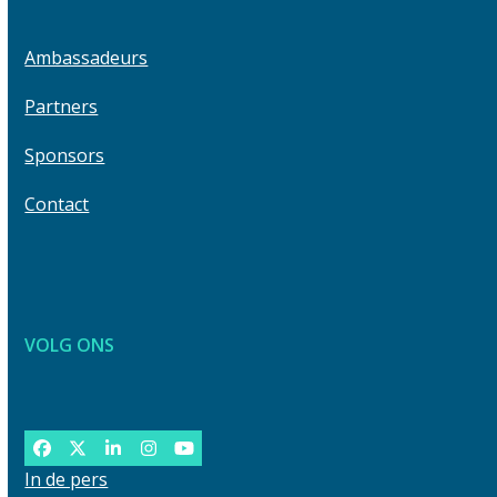
navigation
the
buttons
first
Ambassadeurs
slide
Partners
Sponsors
Contact
VOLG ONS
Facebook
Twitter
LinkedIn
Instagram
YouTube
In de pers