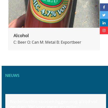
Alcohol
C: Beer O: Can M: Metal B: Exportbeer
NIEUWS
Use
Nederlandse straten liggen nog altijd vol
the
peuken: ‘Gif voor mens en milieu’