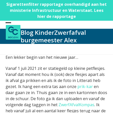
Skip
Sigarettenfilter rapportage overhandigd aan het
to
ministerie Infrastructuur en Waterstaat. Lees
content
hier de rapportage
Open
Close
Blog KinderZwerfafval
mobile
mobile
burgemeester Alex
menu
menu
Een lekker begin van het nieuwe jaar…
Vanaf 1 juli 2021 zit er statiegeld op kleine petflesjes.
Vanaf dat moment hou ik (ook) deze flesjes apart als
ik afval ga prikken en als ik de foto in Litterati heb
gezet. Ik hang een extra tas aan onze
prik-kar
en
daar gaan ze in. Thuis gaan ze in een kartonnen doos
in de schuur. De foto ga ik dan uploaden en vanaf de
volgende dag taggen in het
ZwerfAfvalKompas
. Ik
heb vanaf juli al een aantal keer flesjes terug naar de