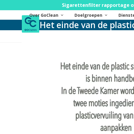
Skip
Sigarettenfilter rapportage o
to
Over GoClean
Doelgroepen
Diens
content
Het einde van de plastic