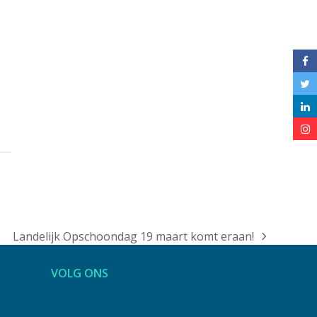
Landelijk Opschoondag 19 maart komt eraan!
next
post:
VOLG ONS