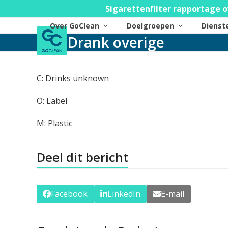
Skip
Sigarettenfilter rapportage o
to
Over GoClean
Doelgroepen
Diens
content
Drank overige
C: Drinks unknown
O: Label
M: Plastic
Deel dit bericht
Facebook
LinkedIn
E-mail