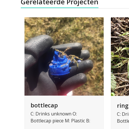
Gerelateerde Projecten
bottlecap
ring
C: Drinks unknown O:
C: Dr
Bottlecap piece M: Plastic B:
Bottl