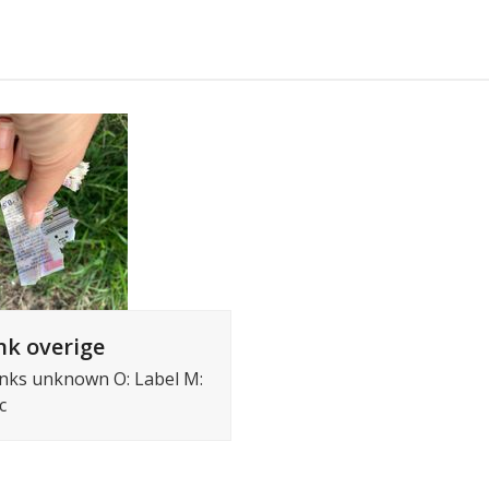
k overige
inks unknown O: Label M:
c