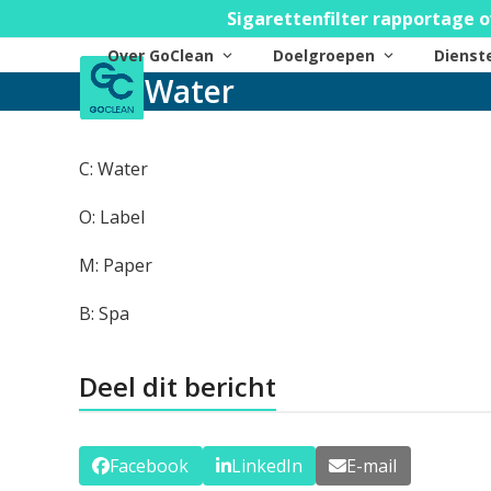
Skip
Sigarettenfilter rapportage o
to
Over GoClean
Doelgroepen
Diens
content
Water
C: Water
O: Label
M: Paper
B: Spa
Deel dit bericht
Facebook
LinkedIn
E-mail