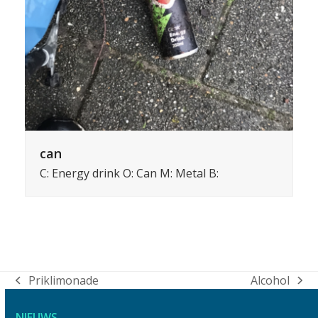
can
C: Energy drink O: Can M: Metal B:
Priklimonade
Alcohol
previous
next
post:
post:
NIEUWS