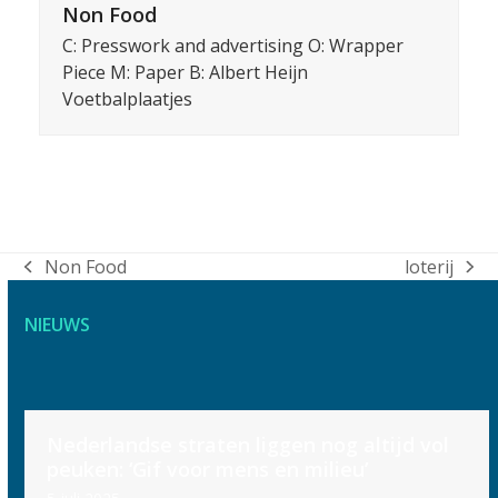
Non Food
C: Presswork and advertising O: Wrapper
Piece M: Paper B: Albert Heijn
Voetbalplaatjes
Non Food
loterij
previous
next
post:
post:
NIEUWS
Use
Nederlandse straten liggen nog altijd vol
the
peuken: ‘Gif voor mens en milieu’
left