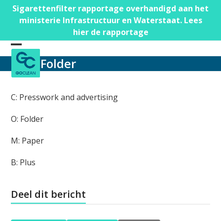
Skip
Sigarettenfilter rapportage overhandigd aan het
to
ministerie Infrastructuur en Waterstaat. Lees
content
hier de rapportage
Open
Close
Folder
mobile
mobile
menu
menu
C: Presswork and advertising
O: Folder
M: Paper
B: Plus
Deel dit bericht