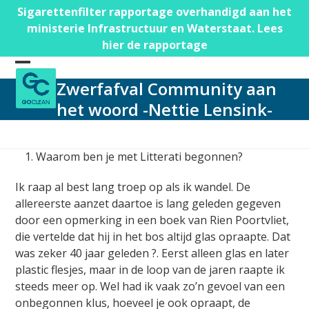
Skip
Sigarettenfilter rapportage overhandigd aan het
to
ministerie Infrastructuur en Waterstaat. Lees
content
hier de rapportage
Open
Close
Zwerfafval Community aan
mobile
mobile
het woord -Nettie Lensink-
menu
menu
Waarom ben je met Litterati begonnen?
Ik raap al best lang troep op als ik wandel. De
allereerste aanzet daartoe is lang geleden gegeven
door een opmerking in een boek van Rien Poortvliet,
die vertelde dat hij in het bos altijd glas opraapte. Dat
was zeker 40 jaar geleden
?
. Eerst alleen glas en later
plastic flesjes, maar in de loop van de jaren raapte ik
steeds meer op. Wel had ik vaak zo’n gevoel van een
onbegonnen klus, hoeveel je ook opraapt, de