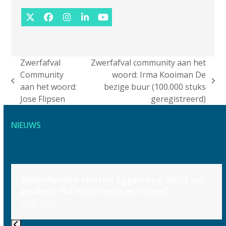
Twitter
Facebook
Instagram
LinkedIn
YouTube
(deprecated)
Zwerfafval
Zwerfafval community aan het
Community
woord: Irma Kooiman De
previous
next
aan het woord:
bezige buur (100.000 stuks
post:
post:
Jose Flipsen
geregistreerd)
NIEUWS
Use
Nederlandse straten liggen nog altijd vol
the
peuken: ‘Gif voor mens en milieu’
left
5 juli 2025
and
right