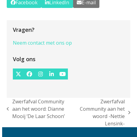
Facebook
LinkedIn
E-mail
Vragen?
Neem contact met ons op
Volg ons
Twitter
Facebook
Instagram
LinkedIn
YouTube
(deprecated)
Zwerfafval Community
Zwerfafval
aan het woord: Dianne
Community aan het
previous
next
Mooij ‘De Laar Schoon’
woord -Nettie
post:
post:
Lensink-